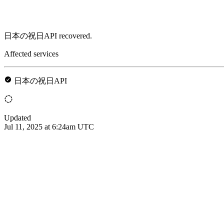
日本の祝日API recovered.
Affected services
日本の祝日API
Updated
Jul 11, 2025 at 6:24am UTC